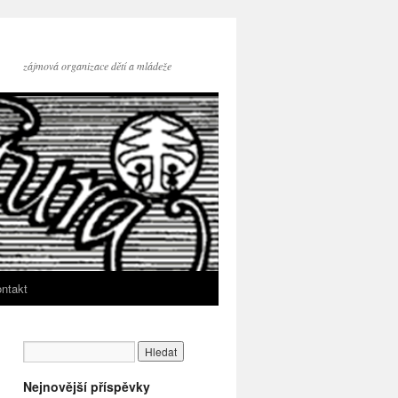
zájmová organizace dětí a mládeže
ntakt
Nejnovější příspěvky