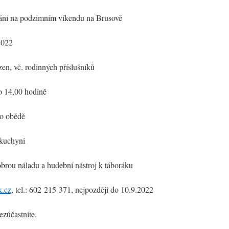
etkání na podzimním víkendu na Brusově
22
dinných příslušníků
0 hodině
bědě
chyni
brou náladu a hudební nástroj k táboráku
k.cz
, tel.: 602 215 371, nejpozději do 10.9.2022
ezúčastníte.