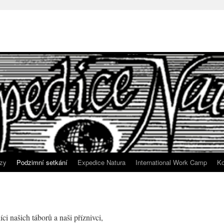
zy
Podzimní setkání
Expedice Natura
International Work Camp
Ko
i našich táborů a naši příznivci,