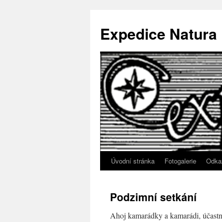
Přejít
k
Expedice Natura
obsahu
webu
Úvodní stránka
Fotogalerie
Odka
Podzimní setkání
Ahoj kamarádky a kamarádi, účastníc