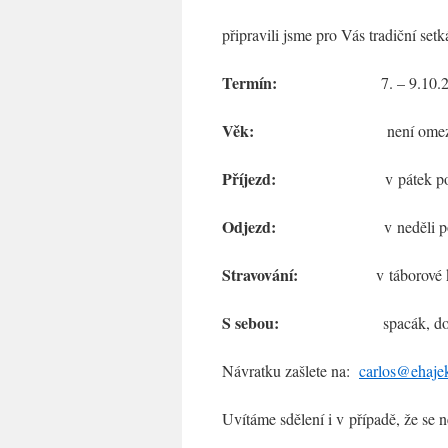
připravili jsme pro Vás tradiční s
Termín:
7. – 9.10.20
Věk:
není omezen, vč. ro
Příjezd:
v pátek po 14,0
Odjezd:
v neděli po o
Stravování:
v táborové ku
S sebou:
spacák, do
Návratku zašlete na:
carlos@ehaje
Uvítáme sdělení i v případě, že se n