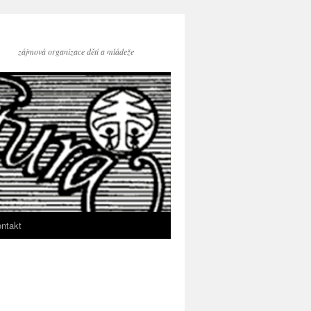
zájmová organizace dětí a mládeže
ntakt