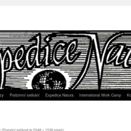
zy
Podzimní setkání
Expedice Natura
International Work Camp
Ko
|
Původní velikost je
2048 × 1536
pixelů