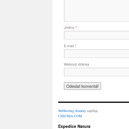
Jméno
*
E-mail
*
Webová stránka
Webhosting
domény
zajišťuje
CZECHIA.COM
Expedice Natura