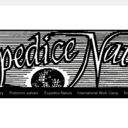
zy
Podzimní setkání
Expedice Natura
International Work Camp
Ko