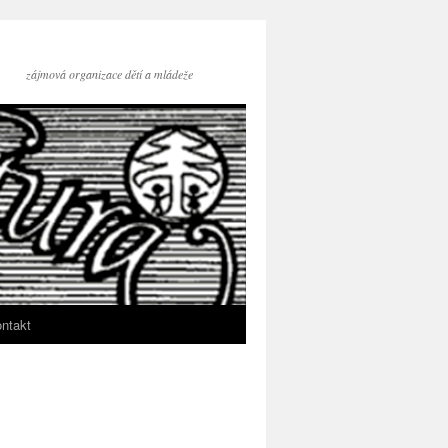
zájmová organizace dětí a mládeže
ntakt