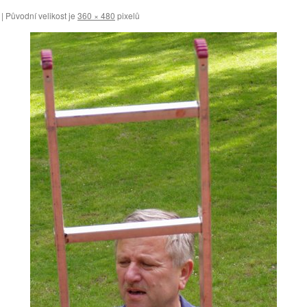
|
Původní velikost je
360 × 480
pixelů