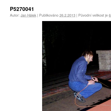
P5270041
Autor:
Jan Hájek
|
Publikováno
26.2.2013
|
Původní velikost je
6