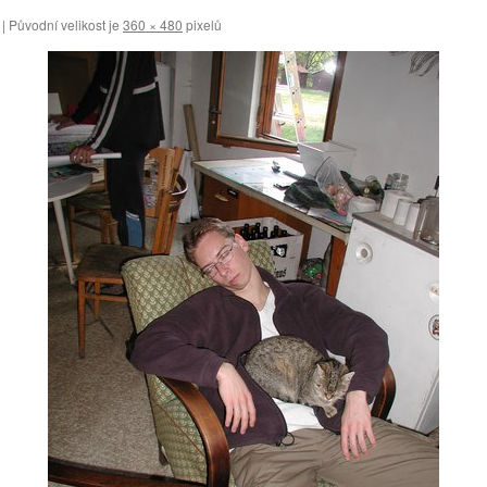
|
Původní velikost je
360 × 480
pixelů