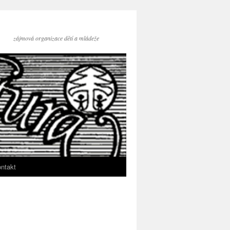
zájmová organizace dětí a mládeže
ntakt