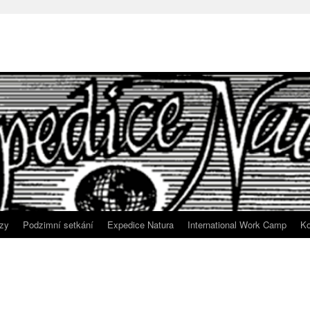
zy
Podzimní setkání
Expedice Natura
International Work Camp
Ko