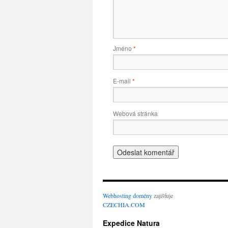
Jméno
*
E-mail
*
Webová stránka
Webhosting
domény
zajišťuje
CZECHIA.COM
Expedice Natura