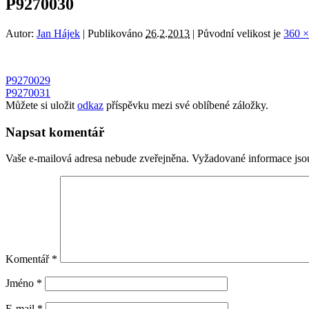
P9270030
Autor:
Jan Hájek
|
Publikováno
26.2.2013
|
Původní velikost je
360 ×
P9270029
P9270031
Můžete si uložit
odkaz
příspěvku mezi své oblíbené záložky.
Napsat komentář
Vaše e-mailová adresa nebude zveřejněna.
Vyžadované informace js
Komentář
*
Jméno
*
E-mail
*