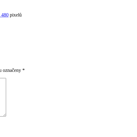
 480
pixelů
ou označeny
*