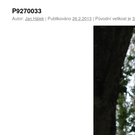
P9270033
Autor:
Jan Hájek
|
Publikováno
26.2.2013
|
Původní velikost je
3