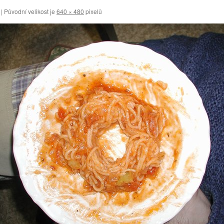
|
Původní velikost je
640 × 480
pixelů