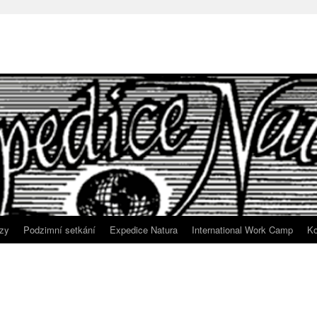
zy
Podzimní setkání
Expedice Natura
International Work Camp
Ko