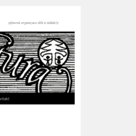
zájmová organizace dětí a mládeže
ntakt