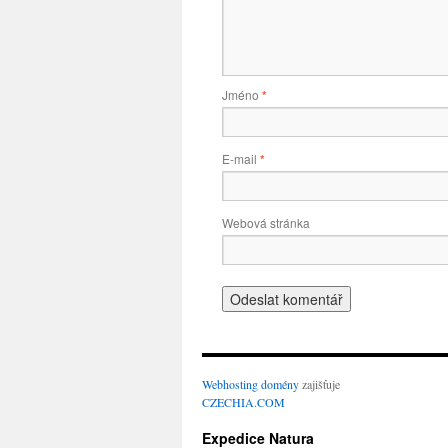
Jméno
*
E-mail
*
Webová stránka
Webhosting
domény
zajišťuje
CZECHIA.COM
Expedice Natura