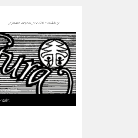
zájmová organizace dětí a mládeže
ntakt