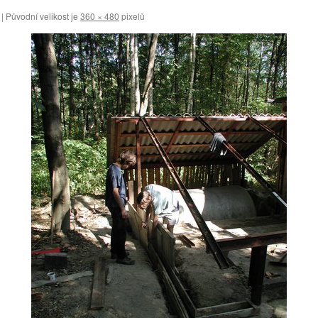
|
Původní velikost je
360 × 480
pixelů