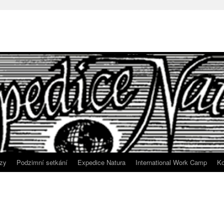
zy
Podzimní setkání
Expedice Natura
International Work Camp
Ko