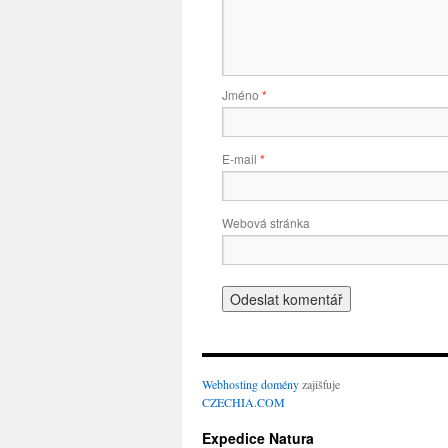
Jméno
*
E-mail
*
Webová stránka
Webhosting
domény
zajišťuje
CZECHIA.COM
Expedice Natura