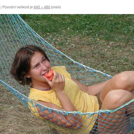
|
Původní velikost je
640 × 480
pixelů