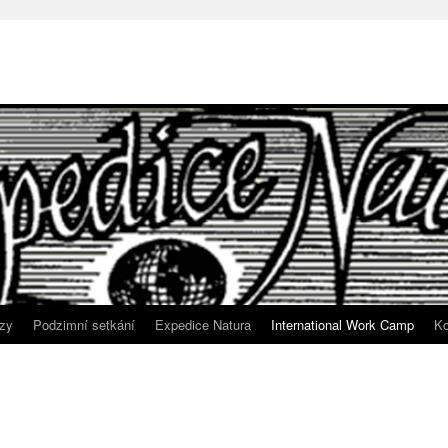
zy
Podzimní setkání
Expedice Natura
International Work Camp
Ko