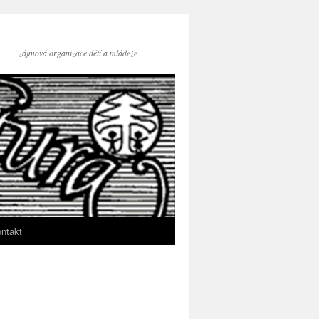
zájmová organizace dětí a mládeže
ntakt