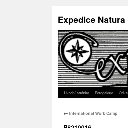
Přejít
k
Expedice Natura
obsahu
webu
Úvodní stránka
Fotogalerie
Odka
←
International Work Camp
P8210016