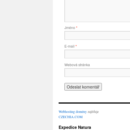
Jméno
*
E-mail
*
Webová stránka
Webhosting
domény
zajišťuje
CZECHIA.COM
Expedice Natura