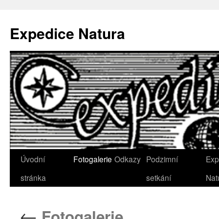
Přejít
k
Expedice Natura
obsahu
webu
Úvodní
Fotogalerie
Odkazy
Podzimní
Exp
stránka
setkání
Nat
←
Fotogalerie