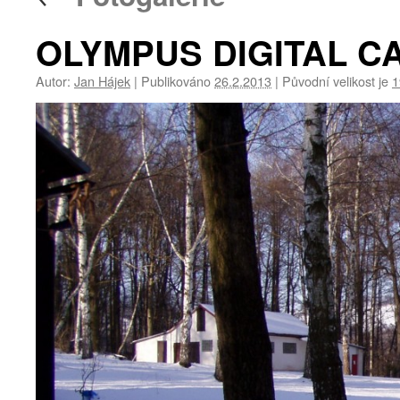
OLYMPUS DIGITAL 
Autor:
Jan Hájek
|
Publikováno
26.2.2013
|
Původní velikost je
1